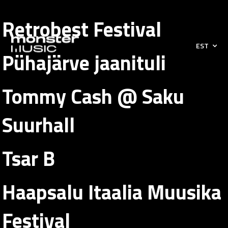
12
Tommy
Retrobest
Pühajärve
Itaalia
veebruar
Cash @
Retrobest Festival
Festival
jaanituli
Muusika
Tsar B
Saku
Festival
Suurhall
EST
Pühajärve jaanituli
Tommy Cash @ Saku
Suurhall
Tsar B
Haapsalu Itaalia Muusika
Festival